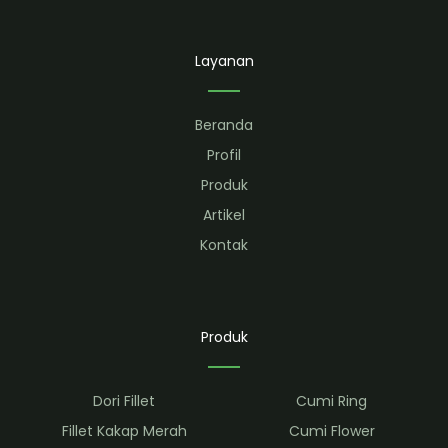
b
t
u
a
o
e
b
g
o
r
e
r
k
a
Layanan
m
Beranda
Profil
Produk
Artikel
Kontak
Produk
Dori Fillet
Cumi Ring
Fillet Kakap Merah
Cumi Flower