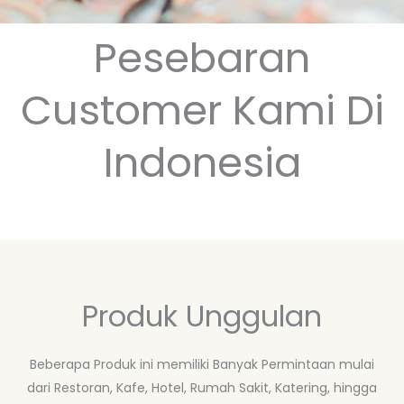
o
r
e
r
k
a
m
Pesebaran
Customer Kami Di
Indonesia
Produk Unggulan
Beberapa Produk ini memiliki Banyak Permintaan mulai
dari Restoran, Kafe, Hotel, Rumah Sakit, Katering, hingga