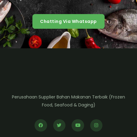
Chatting Via Whatsapp
Perusahaan Supplier Bahan Makanan Terbaik (Frozen
Food, Seafood & Daging)
F
T
Y
I
a
w
o
n
c
i
u
s
e
t
t
t